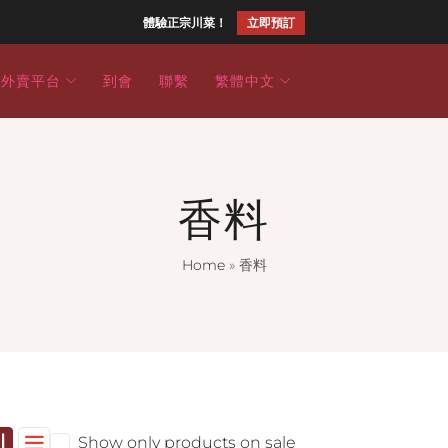
體驗正宗川菜！
立即預訂
外賣平台
到會
聯繫
繁體中文
香料
Home
»
香料
Show only products on sale