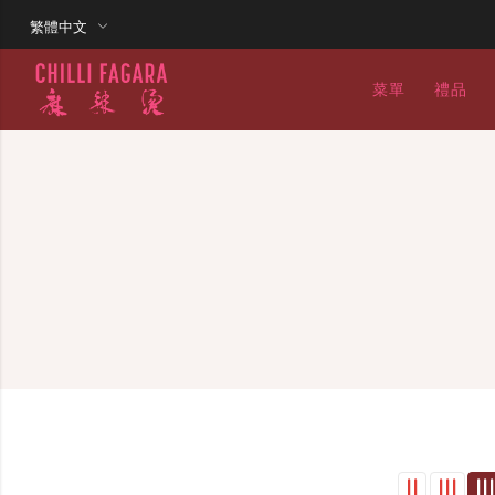
繁體中文
菜單
禮品
Back
Back
CHILLI FAGARA
英語
HOT AND MEEN
CHILLITARIAN